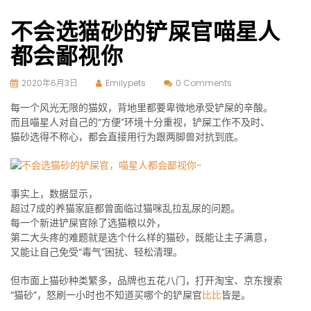
不会选猫砂的铲屎官喵星人
都会鄙视你
2020年6月3日
Emilypets
0 Comments
每一个风光无限的猫奴，背地里都要卑微地承受铲屎的辛酸。
而且喵星人对自己的“方便”环境十分重视，铲屎工作不及时、
猫砂选得不称心，都会直接用行为跟两脚兽对抗到底。
事实上，数据显示，
超过7成的养猫家庭都曾面临过猫咪乱拉乱尿的问题。
每一个新进铲屎官除了选猫粮以外，
第二大头疼的难题就是选个什么样的猫砂，既能让主子满意，
又能让自己免受“毒气”困扰、轻松清理。
但市面上猫砂种类繁多，品牌也五花八门，打开淘宝、京东搜索
“猫砂”，怒刷一小时也不知道买哪个的铲屎官
比比
皆是。