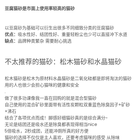
豆腐猫砂是市面上使用率较高的猫砂
以豆腐砂为基础可以衍生出很多不同细致分类的豆腐猫砂
优点：
吸水性好、结团性好、重量轻粉尘也少可以直接冲下水道
缺点：
品牌种类繁杂 需要耐心挑选
不太推荐的猫砂：松木猫砂和水晶猫砂
松木猫砂是松木为原材料水晶猫砂是二氧化硅都是即将淘汰的猫砂
用的人也很少会担心猫咪的健康和安全
.
做了很多功课像我一直在回购的就是混合型猫砂
自己使用的混合矿砂里面带有活性炭颗粒双重蓝色除臭因子+矿砂
+沸石
结合了各项优点而成！脚感好细猫砂真的是综合满分~
无论是结团还是吸水还是除臭都表现得相当nice
5倍吸水，2秒成团，还能冲厕所真的好方便
猫砂的选择不仅仅是主人喜欢，还要考虑猫咪的感受 从除味