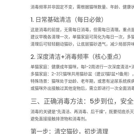
消毒频率并非固定不变，需根据猫咪数量、年龄、健康状
1. 日常基础清洁（每日必做）
这是消毒的前提，无需每日消毒，但需每日清理。重点
建议早晚各清理一次，单猫家庭可简化为每日一次，多
清理后可轻轻翻动猫砂，让底层猫砂透气，减少局部异
2. 深度清洁+消毒频率（核心重点）
单猫家庭：健康成年猫咪，每1-2周进行一次深度清洁
多猫家庭：2-3只猫咪共用猫砂盆（建议1猫1盆+1备用
特殊场景：猫咪处于幼龄、老年期，或患有泌尿系统疾病
或猫咪外出接触过其他宠物后，需立即进行一次全面消
三、正确消毒方法：5步到位，安全
消毒的关键是“先清洁、再消毒、后干燥”，既要彻底杀
避免直接接触排泄物和消毒剂。
第一步：清空猫砂，初步清理