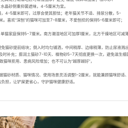
水晶砂侧重抑菌遮味，4-5厘米为宜。
，4-5厘米即可，过厚会使其胆怯；老年猫关节不适、排尿分散，5-
米。喜欢“深刨”的猫咪可加至7-8厘米，不爱刨挖的保持5-6厘米即可；
单猫家庭保持5-7厘米。南方潮湿地区可加厚1厘米，北方干燥地区可减薄
避免猫砂提前结块；倒入时均匀铺洒，中间稍厚、边缘稍薄，防止尿液溅
及时补充；膨润土猫砂7-10天、植物砂5-7天彻底更换一次，避免滋生细
致猫咪拒用、患病风险增加；也不可认为“越厚越好”，
根据猫砂材质、猫咪情况、使用场景灵活调整1-2厘米，就能兼顾猫咪舒适
洁负担，让铲屎更省心，守护猫咪健康舒适。