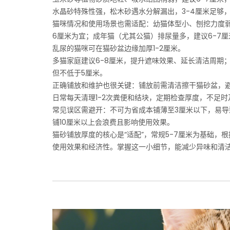
水晶砂特殊性强，松木砂遇水分解漏出，3-4厘米足够，
猫咪情况和使用场景也需适配：幼猫体型小、刨挖力度弱
6厘米为宜；成年猫（尤其公猫）排尿量多，建议6-7厘
乱尿的猫咪可在猫砂盆边缘加厚1-2厘米。
多猫家庭建议6-8厘米，提升遮味效果、延长清洁周期；
但不低于5厘米。
正确铺放和维护也很关键：铺放前需清洁擦干猫砂盆，
日常每天清理1-2次粪便和结块，定期检查厚度，不足时
常见误区需避开：不可为省成本铺薄至3厘米以下，易导
铺10厘米以上会浪费且影响使用效果。
猫砂铺放厚度的核心是“适配”，常规5-7厘米为基础，
使用效果和经济性。掌握这一小细节，能减少异味和清