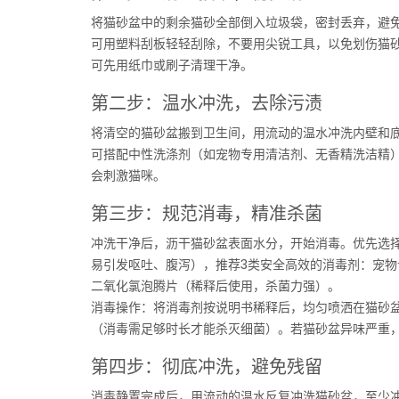
将猫砂盆中的剩余猫砂全部倒入垃圾袋，密封丢弃，避
可用塑料刮板轻轻刮除，不要用尖锐工具，以免划伤猫
可先用纸巾或刷子清理干净。
第二步：温水冲洗，去除污渍
将清空的猫砂盆搬到卫生间，用流动的温水冲洗内壁和
可搭配中性洗涤剂（如宠物专用清洁剂、无香精洗洁精
会刺激猫咪。
第三步：规范消毒，精准杀菌
冲洗干净后，沥干猫砂盆表面水分，开始消毒。优先选
易引发呕吐、腹泻），推荐3类安全高效的消毒剂：宠
二氧化氯泡腾片（稀释后使用，杀菌力强）。
消毒操作：将消毒剂按说明书稀释后，均匀喷洒在猫砂盆
（消毒需足够时长才能杀灭细菌）。若猫砂盆异味严重，
第四步：彻底冲洗，避免残留
消毒静置完成后，用流动的温水反复冲洗猫砂盆，至少冲