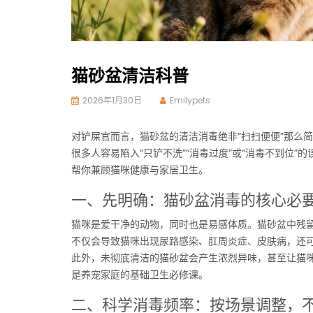
猫砂盆清洁科普
2026年1月30日
Emilypets
对铲屎官而言，猫砂盆的清洁消毒绝非“扫扫便便”那么
很多人容易陷入“只铲不洗”“消毒过度”或“消毒不到位
帮你兼顾猫咪健康与家居卫生。
一、先明确：猫砂盆消毒的核心必
猫咪是爱干净的动物，同时也是易感体质。猫砂盆中残
不仅会导致猫咪出现尿路感染、肛周炎症、皮肤病，还
此外，未彻底清洁的猫砂盆会产生浓烈异味，甚至让猫
是养宠家庭的基础卫生必修课。
二、科学消毒频率：按场景调整，