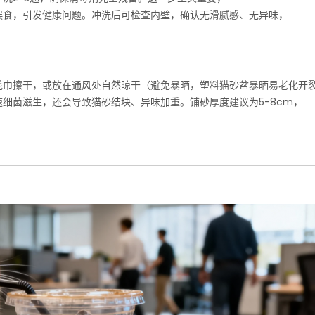
误食，引发健康问题。冲洗后可检查内壁，确认无滑腻感、无异味，
毛巾擦干，或放在通风处自然晾干（避免暴晒，塑料猫砂盆暴晒易老化开
细菌滋生，还会导致猫砂结块、异味加重。铺砂厚度建议为5-8cm，