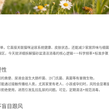
简单，它直接关联猫咪泌尿系统健康、皮肤状态，还能减少家居异味与细
”的误区，今天就详细拆解猫砂盆清洁消毒的核心逻辑——科学频率+标准步骤
要性
留的粪便、尿液会滋生大肠杆菌、沙门氏菌、真菌等有害微生物，
可能通过接触传播给人类，尤其家里有老人、小孩或孕妇时，风险会显著
咪拒绝使用，进而引发乱拉乱尿的问题。可见，定期清洁+规范消毒，
不盲目跟风