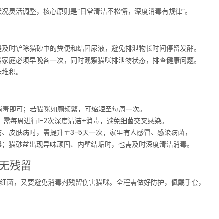
况灵活调整，核心原则是“日常清洁不松懈，深度消毒有规律”。
是及时铲除猫砂中的粪便和结团尿液，避免排泄物长时间停留发酵。
猫家庭必须早晚各一次，同时观察猫咪排泄物状态，排查健康问题。
味堆积。
+消毒即可；若猫咪如厕频繁，可缩短至每周一次。
），需每周进行1-2次深度清洁+消毒，避免细菌交叉感染。
、皮肤病时，需提升至3-5天一次；家里有人感冒、感染病菌，
毒；猫砂盆出现异味顽固、内壁结垢时，也需及时深度清洁消毒。
无残留
灭细菌，又要避免消毒剂残留伤害猫咪。全程需做好防护，佩戴手套，