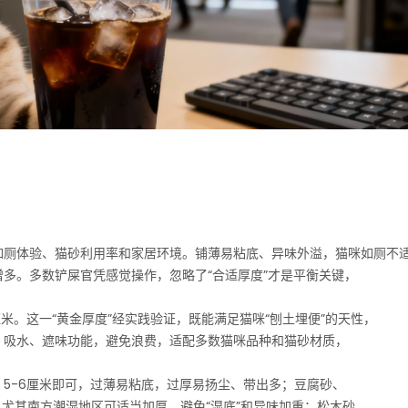
如厕体验、猫砂利用率和家居环境。铺薄易粘底、异味外溢，猫咪如厕不
多。多数铲屎官凭感觉操作，忽略了“合适厚度”才是平衡关键，
米。这一“黄金厚度”经实践验证，既能满足猫咪“刨土埋便”的天性，
、吸水、遮味功能，避免浪费，适配多数猫咪品种和猫砂材质，
5-6厘米即可，过薄易粘底，过厚易扬尘、带出多；豆腐砂、
，尤其南方潮湿地区可适当加厚，避免“湿底”和异味加重；松木砂、