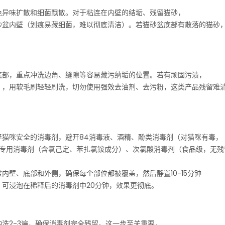
免异味扩散和细菌飘散。对于粘连在内壁的结垢、残留猫砂，
砂盆内壁（划痕易藏细菌，难以彻底清洁）。若猫砂盆底部有散落的猫砂
底部，重点冲洗边角、缝隙等容易藏污纳垢的位置。若有顽固污渍，
），用软毛刷轻轻刷洗，切勿使用强效去油剂、去污粉，这类产品残留难
择猫咪安全的消毒剂，避开84消毒液、酒精、酚类消毒剂（对猫咪有毒，
物专用消毒剂（含氯己定、苯扎氯铵成分）、次氯酸消毒剂（食品级，无残
内壁、底部和外侧，确保每个部位都被覆盖，然后静置10-15分钟
可浸泡在稀释后的消毒剂中20分钟，效果更彻底。
洗2-3遍，确保消毒剂完全残留。这一步至关重要，