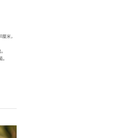
1厘米，
出。
菌。
、