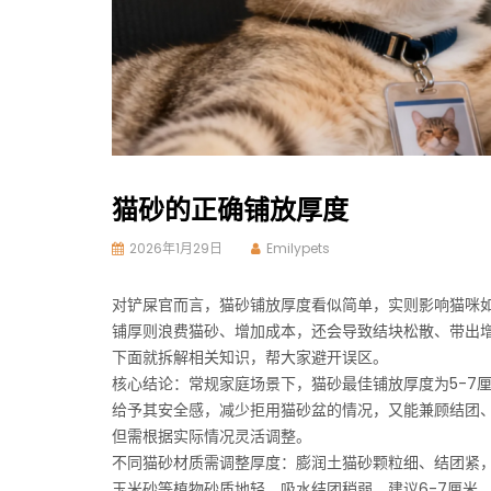
猫砂的正确铺放厚度
2026年1月29日
Emilypets
对铲屎官而言，猫砂铺放厚度看似简单，实则影响猫咪
铺厚则浪费猫砂、增加成本，还会导致结块松散、带出增
下面就拆解相关知识，帮大家避开误区。
核心结论：常规家庭场景下，猫砂最佳铺放厚度为5-7厘
给予其安全感，减少拒用猫砂盆的情况，又能兼顾结团
但需根据实际情况灵活调整。
不同猫砂材质需调整厚度：膨润土猫砂颗粒细、结团紧，
玉米砂等植物砂质地轻、吸水结团稍弱，建议6-7厘米